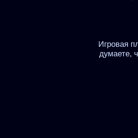
Игровая п
думаете, 