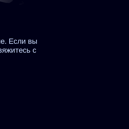
е. Если вы
вяжитесь с